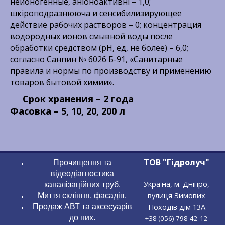
неионогенные, аніоноактивні – 1,0;
шкіроподразнююча и сенсибилизирующее
действие рабочих растворов – 0; концентрация
водородных ионов смывной воды после
обработки средством (рН, ед, не более) – 6,0;
согласно Санпин № 6026 Б-91, «Санитарные
правила и нормы по производству и применению
товаров бытовой химии».
Срок хранения – 2 года
Фасовка – 5, 10, 20, 200 л
ТОВ "Гідролуч"
Прочищення та
відеодіагностика
Україна, м. Дніпро,
каналізаційних труб.
вулиця Зимових
Миття скління, фасадів.
Походів дім 13А
Продаж АВТ та аксесуарів
до них.
+38 (056) 798-42-12