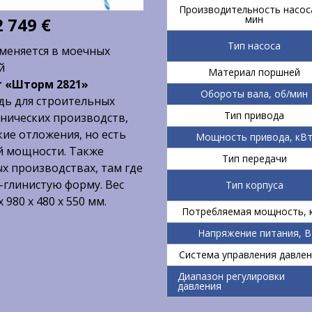
Производительность насоса
мин
2 749
€
Тип насоса
меняется в моечных
й
Материал поршней
т «Шторм 2821»
Обороты вала, об/мин
дь для строительных
Тип привода
нических производств,
кие отложения, но есть
Мощность привода, кВ
й мощности. Также
Тип передачи
х производствах, там где
-глинистую форму. Вес
Тип корпуса
 980 х 480 х 550 мм.
Потребляемая мощность, 
Напряжение питания, В
Система управления давле
Диапазон регулировки
давления