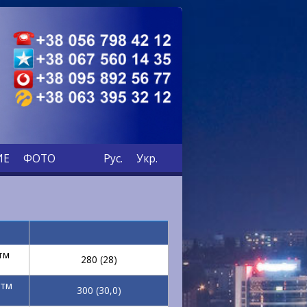
+38 056 798 42 12
+38 067 560 14 35
+38 095 892 56 77
+38 063 395 32 12
ИЕ
ФОТО
Рус.
Укр.
тм
280 (28)
атм
300 (30,0)