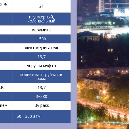
, л/
21
плунжерный,
коленвальный
керамика
1500
электродвигатель
т
13,7
упругая муфта
подвижная трубчатая
рама
кВт
13,7
3~380
нием
By pass
50 - 300 атм.