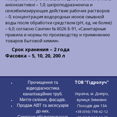
аніоноактивні – 1,0; шкіроподразнююча и
сенсибилизирующее действие рабочих растворов
– 0; концентрация водородных ионов смывной
воды после обработки средством (рН, ед, не более)
– 6,0; согласно Санпин № 6026 Б-91, «Санитарные
правила и нормы по производству и применению
товаров бытовой химии».
Срок хранения – 2 года
Фасовка – 5, 10, 20, 200 л
ТОВ "Гідролуч"
Прочищення та
відеодіагностика
Україна, м. Дніпро,
каналізаційних труб.
вулиця Зимових
Миття скління, фасадів.
Походів дім 13А
Продаж АВТ та аксесуарів
до них.
+38 (056) 798-42-12
Сервісне обслуговування