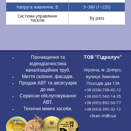
Напруга живлення, В
3~380 (1~220)
Система управління
By pass
тиском
ТОВ "Гідролуч"
Прочищення та
відеодіагностика
Україна, м. Дніпро,
каналізаційних труб.
вулиця Зимових
Миття скління, фасадів.
Походів дім 13А
Продаж АВТ та аксесуарів
до них.
+38 (056) 798-42-12
Сервісне обслуговування
+38 (067) 560-14-35
АВТ.
+38 (095) 892-56-77
Технічні миючі засоби.
+38 (063) 395-32-12
clean-m@i.ua