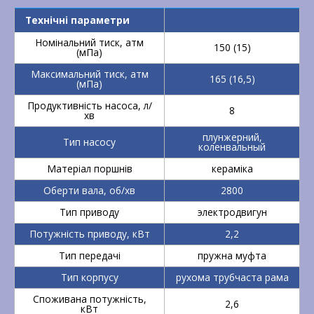
Технічні параметри
Номінальний тиск, атм
150 (15)
(мПа)
Максимальний тиск, атм
165 (16,5)
(мПа)
Продуктивність насоса, л/
8
хв
плунжерний,
Тип насосу
коленвальный
Матеріал поршнів
кераміка
Оберти вала, об/хв
2800
Тип приводу
электродвигун
Потужність приводу, кВт
2,2
Тип передачі
пружна муфта
Тип корпусу
рухома трубчаста рама
Споживана потужність,
2,6
кВт